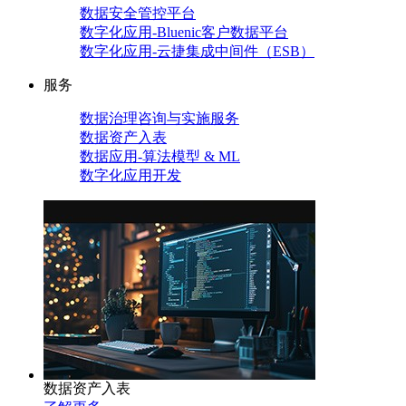
数据安全管控平台
数字化应用-Bluenic客户数据平台
数字化应用-云捷集成中间件（ESB）
服务
数据治理咨询与实施服务
数据资产入表
数据应用-算法模型 & ML
数字化应用开发
数据资产入表