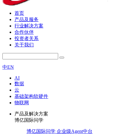
首页
产品及服务
行业解决方案
合作伙伴
投资者关系
关于我们
中
EN
AI
数据
云
基础架构软硬件
物联网
产品及解决方案
博亿国际问学
博亿国际问学 企业级Agent中台