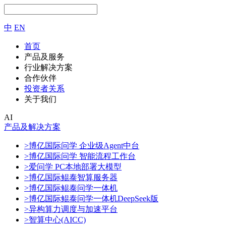
中
EN
首页
产品及服务
行业解决方案
合作伙伴
投资者关系
关于我们
AI
产品及解决方案
>博亿国际问学 企业级Agent中台
>博亿国际问学 智能流程工作台
>爱问学 PC本地部署大模型
>博亿国际鲲泰智算服务器
>博亿国际鲲泰问学一体机
>博亿国际鲲泰问学一体机DeepSeek版
>异构算力调度与加速平台
>智算中心(AICC)