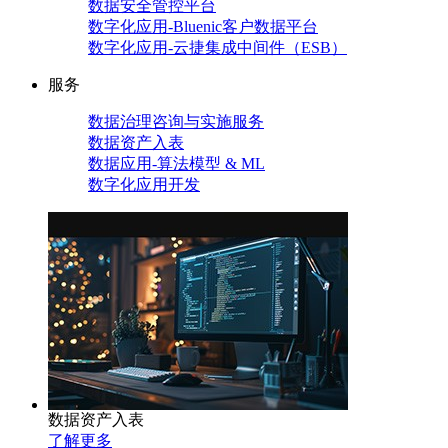
数据安全管控平台
数字化应用-Bluenic客户数据平台
数字化应用-云捷集成中间件（ESB）
服务
数据治理咨询与实施服务
数据资产入表
数据应用-算法模型 & ML
数字化应用开发
数据资产入表
了解更多