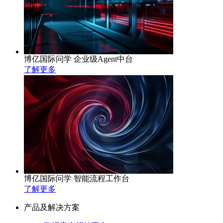
博亿国际问学 企业级Agent中台
了解更多
博亿国际问学 智能流程工作台
了解更多
产品及解决方案